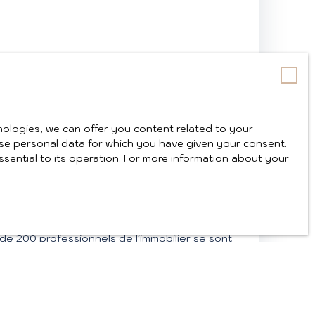
ologies, we can offer you content related to your
y use personal data for which you have given your consent.
ssential to its operation. For more information about your
BILIER : RETOUR SUR UNE 3ÈME ÉDITION
s de 200 professionnels de l'immobilier se sont
e de l'Aquarium d'Aix-les-Bains pour la 3ème
l'Immobilier.