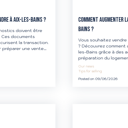
DRE À AIX-LES-BAINS ?
COMMENT AUGMENTER LA 
BAINS ?
nostics doivent être
e. Ces documents
Vous souhaitez vendre 
urisent la transaction.
? Découvrez comment au
 préparer une vente
les-Bains grâce à des a
préparation du logement
expliquons les leviers 
Our news
d'optimiser votre prix
Tips for selling
accompagne à chaque é
Posted on 09/06/2026