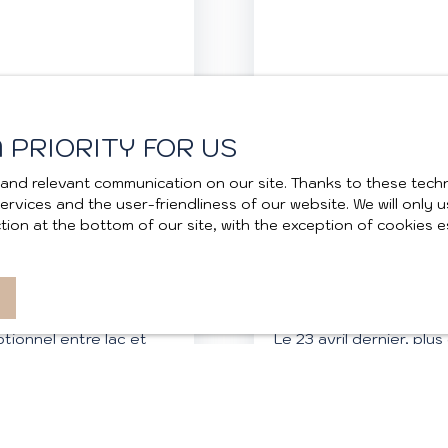
 PRIORITY FOR US
and relevant communication on our site. Thanks to these techn
 services and the user-friendliness of our website. We will onl
ion at the bottom of our site, with the exception of cookies e
UR ACHETER, VENDRE ET
LE PRINTEMPS DE L'IMMO
MÉMORABLE
tionnel entre lac et
Le 23 avril dernier, plu
immobilier local, les
retrouvés à la Brasseri
nos conseils pour
édition du Printemps de 
avoie avec AIX'PLORE