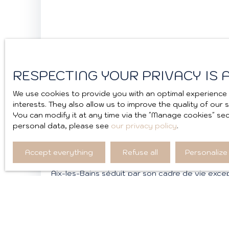
RESPECTING YOUR PRIVACY IS A
We use cookies to provide you with an optimal experience 
interests. They also allow us to improve the quality of our
You can modify it at any time via the ″Manage cookies″ sect
personal data, please see
our privacy policy
.
IMMOBILIER À AIX-LES-BAINS : GUIDE COMPLET PO
INVESTIR EN 2026
Accept everything
Refuse all
Personalize
Aix-les-Bains séduit par son cadre de vie excep
montagnes. Découvrez les tendances du marché 
meilleurs quartiers, les prix en 2026 ainsi que 
acheter, vendre ou investir sereinement en S
IMMOBILIER.
Our news