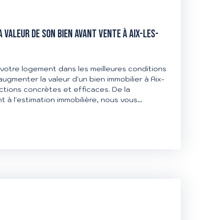
VALEUR DE SON BIEN AVANT VENTE À AIX-LES-
votre logement dans les meilleures conditions
gmenter la valeur d'un bien immobilier à Aix-
ctions concrètes et efficaces. De la
 à l'estimation immobilière, nous vous
qui permettent de séduire les acheteurs et
 de vente. AIX'PLORE IMMOBILIER vous
tape de votre projet.