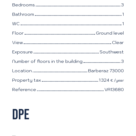
Bedrooms
3
Bathroom
1
WC
1
Floor
Ground level
View
Clear
Exposure
Southwest
Number of floors in the building
3
Location
Barberaz 73000
Property tax
1 324
€ /year
Reference
VA13680
DPE