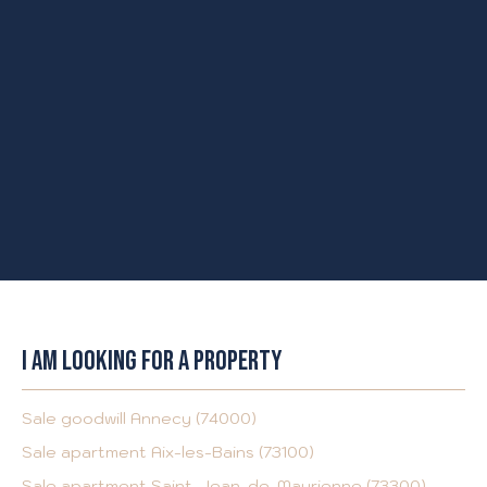
I AM LOOKING FOR A PROPERTY
Sale goodwill Annecy (74000)
Sale apartment Aix-les-Bains (73100)
Sale apartment Saint-Jean-de-Maurienne (73300)