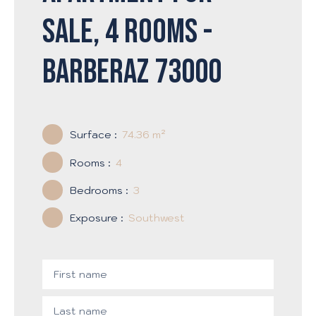
sale, 4 rooms -
Barberaz 73000
Surface
:
74.36
m²
Rooms
:
4
Bedrooms
:
3
Exposure
:
Southwest
First name
Last name