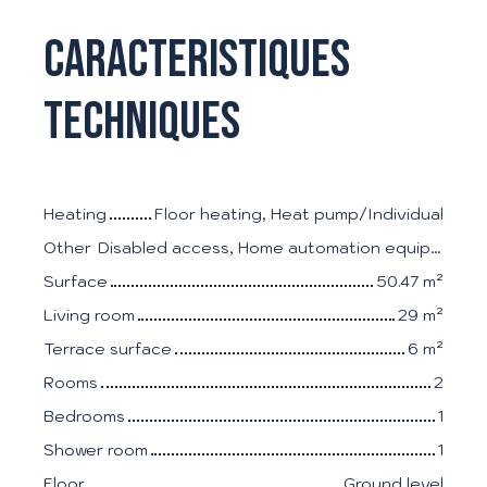
Caracteristiques
techniques
Heating
Floor heating, Heat pump/Individual
Other
Disabled access, Home automation equipment, Fiber optic Internet, Electric shutters
Surface
50.47
m²
Living room
29
m²
Terrace surface
6
m²
Rooms
2
Bedrooms
1
Shower room
1
Floor
Ground level