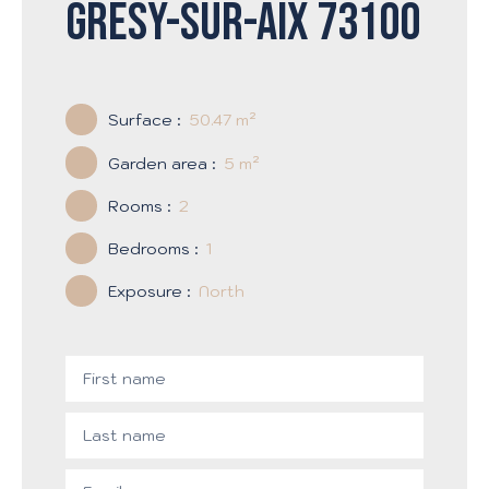
Grésy-sur-Aix 73100
Surface
:
50.47
m²
Garden area
:
5
m²
Rooms
:
2
Bedrooms
:
1
Exposure
:
North
First name
Last name