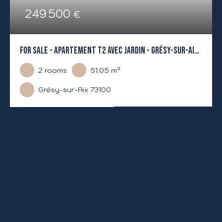
249 500
€
FOR SALE - APARTEMENT T2 AVEC JARDIN - GRÉSY-SUR-AIX
51.05 M² - GARDEN LEVEL - TERRACE + PRIVATE GARDEN
2
rooms
51.05
m²
Grésy-sur-Aix 73100