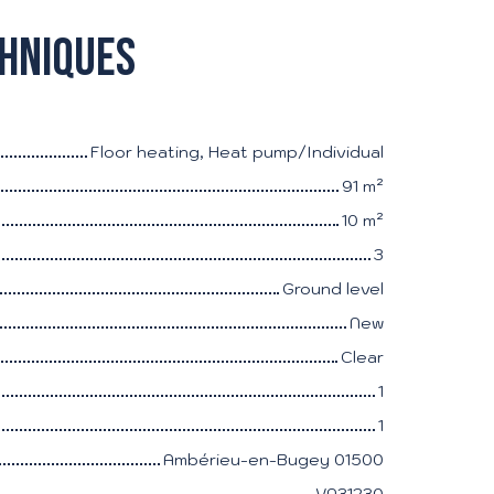
chniques
Floor heating, Heat pump/Individual
91
m²
10
m²
3
Ground level
New
Clear
1
1
Ambérieu-en-Bugey 01500
VA31230