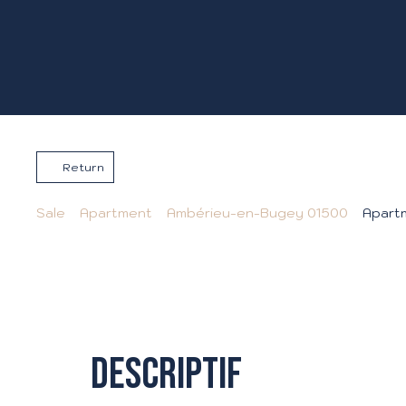
Return
Sale
Apartment
Ambérieu-en-Bugey 01500
Apartm
Descriptif