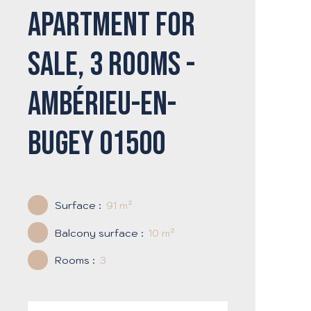
Apartment for
sale, 3 rooms -
Ambérieu-en-
Bugey 01500
Surface
:
91
m²
Balcony surface
:
10
m²
Rooms
:
3