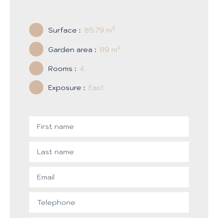
Surface
:
85.79
m²
Garden area
:
89
m²
Rooms
:
4
Exposure
:
East
First name
Last name
Email
Telephone