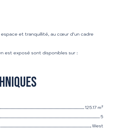
 espace et tranquillité, au cœur d’un cadre
en est exposé sont disponibles sur :
chniques
125.17
m²
5
West