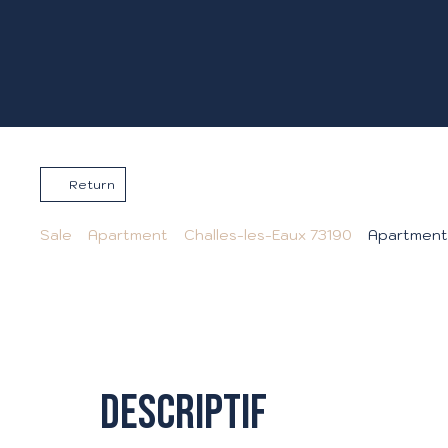
Return
Sale
Apartment
Challes-les-Eaux 73190
Apartment 
Descriptif