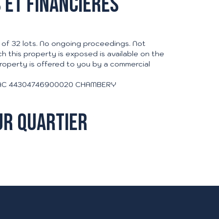
 et financières
m of 32 lots. No ongoing proceedings. Not
ch this property is exposed is available on the
roperty is offered to you by a commercial
• RSAC 44304746900020 CHAMBERY
ur quartier