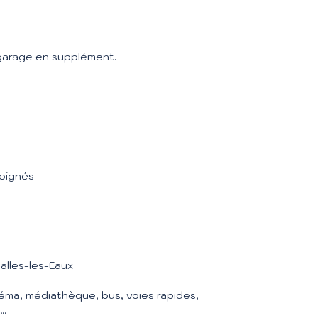
 garage en supplément.
soignés
alles-les-Eaux
néma, médiathèque, bus, voies rapides,
e…