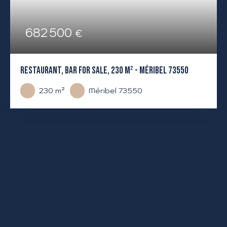
682 500
€
RESTAURANT, BAR FOR SALE, 230 M² - MÉRIBEL 73550
230
m²
Méribel 73550