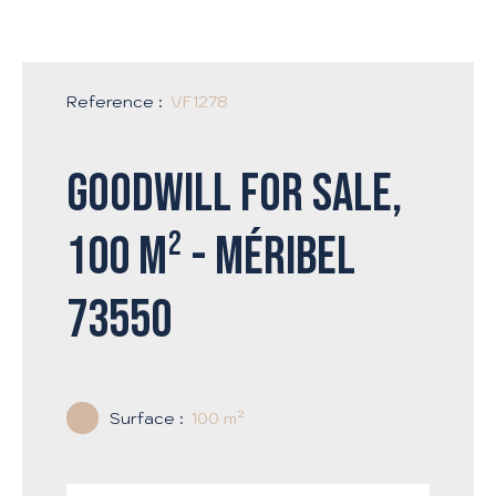
Reference
:
VF1278
Goodwill for sale,
100 m² - Méribel
73550
Surface
:
100
m²