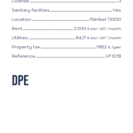
License
3
Sanitary facilities
Yes
Location
Méribel 73550
Rent
2 000
€ excl. VAT /month
Utilities
64,17
€ excl. VAT /month
Property tax
1 862
€ /year
Reference
VF1278
DPE