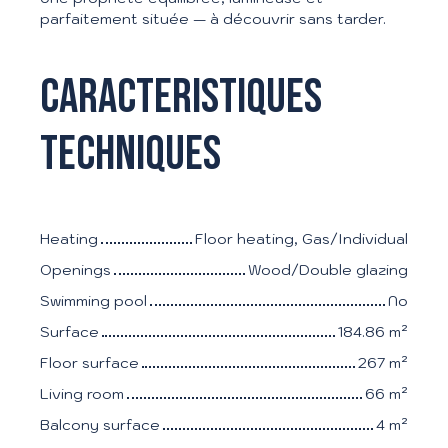
parfaitement située — à découvrir sans tarder.
Caracteristiques
techniques
Heating
Floor heating, Gas/Individual
Openings
Wood/Double glazing
Swimming pool
No
Surface
184.86
m²
Floor surface
267
m²
Living room
66
m²
Balcony surface
4
m²