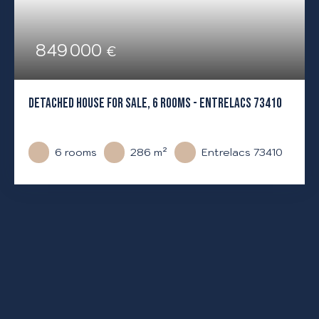
849 000
€
DETACHED HOUSE FOR SALE, 6 ROOMS - ENTRELACS 73410
6
rooms
286
m²
Entrelacs 73410