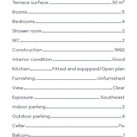
Terrace surface
30
m²
Rooms
5
Bedrooms
4
Shower room
2
WC
2
Construction
1992
Interior condition
Good
Kitchen
Fitted and equipped/Open plan
Furnishing
Unfurnished
View
Clear
Exposure
Southeast
Indoor parking
2
Outdoor parking
4
Cellar
No
Balcony
1