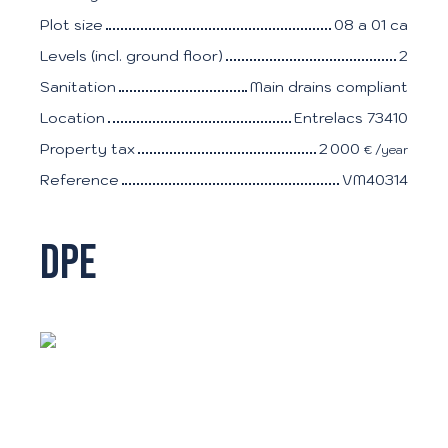
Plot size
08 a 01 ca
Levels (incl. ground floor)
2
Sanitation
Main drains compliant
Location
Entrelacs 73410
Property tax
2 000
€ /year
Reference
VM40314
DPE