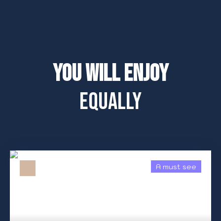
You will enjoy
equally
A must see