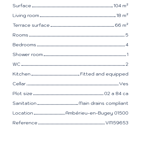
Surface
104
m²
Living room
18
m²
Terrace surface
66
m²
Rooms
5
Bedrooms
4
Shower room
1
WC
2
Kitchen
Fitted and equipped
Cellar
Yes
Plot size
02 a 84 ca
Sanitation
Main drains compliant
Location
Ambérieu-en-Bugey 01500
Reference
VM59653