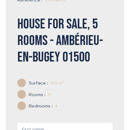
House for sale, 5
rooms - Ambérieu-
en-Bugey 01500
Surface
:
104
m²
Rooms
:
5
Bedrooms
:
4
First name