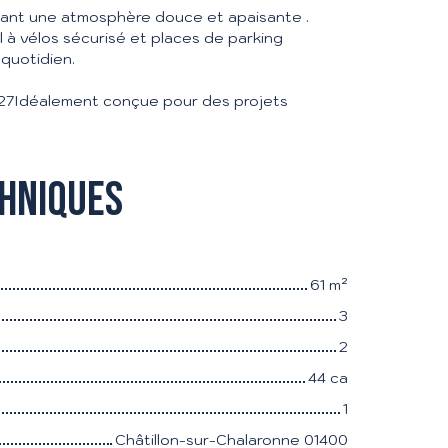
éant une atmosphère douce et apaisante .
l à vélos sécurisé et places de parking
 quotidien.
027Idéalement conçue pour des projets
chniques
61
m²
3
2
44 ca
1
Châtillon-sur-Chalaronne 01400