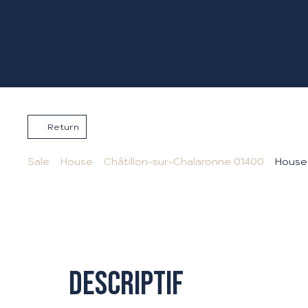
Return
Sale
House
Châtillon-sur-Chalaronne 01400
House 
Descriptif