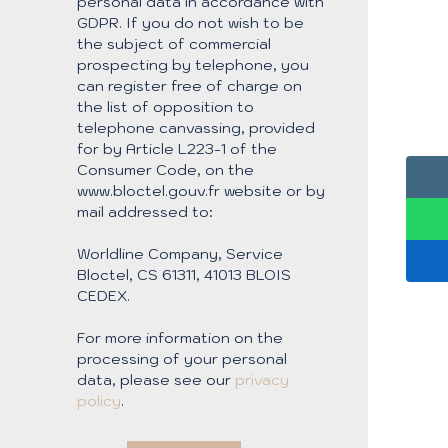
personal data in accordance with
GDPR. If you do not wish to be
the subject of commercial
prospecting by telephone, you
can register free of charge on
the list of opposition to
telephone canvassing, provided
for by Article L223-1 of the
Consumer Code, on the
www.bloctel.gouv.fr website or by
mail addressed to:
Worldline Company, Service
Bloctel, CS 61311, 41013 BLOIS
CEDEX.
For more information on the
processing of your personal
data, please see our
privacy
policy
.