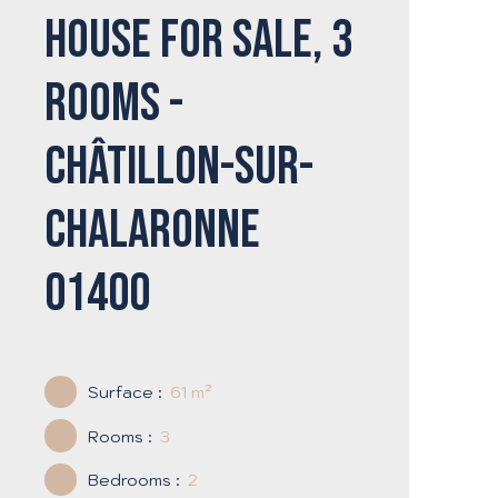
House for sale, 3
rooms -
Châtillon-sur-
Chalaronne
01400
Surface
:
61
m²
Rooms
:
3
Bedrooms
:
2