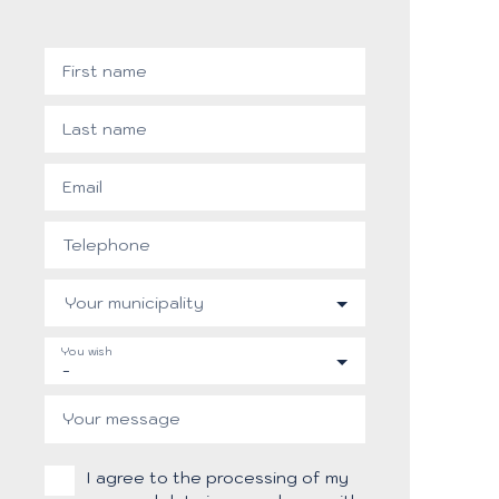
First name
Last name
Email
Telephone
Your municipality
You wish
-
Your message
I agree to the processing of my