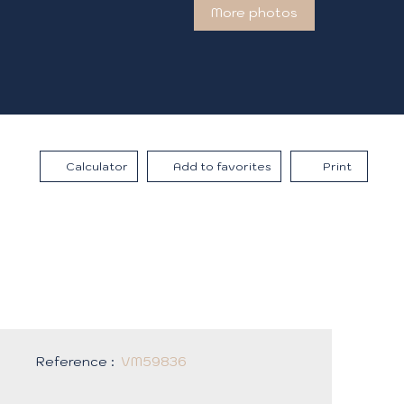
More photos
Calculator
Add to favorites
Print
Reference
:
VM59836