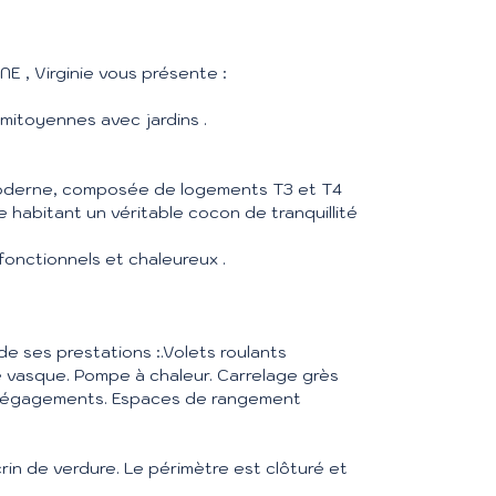
, Virginie vous présente :
 mitoyennes avec jardins .
moderne, composée de logements T3 et T4
e habitant un véritable cocon de tranquillité
onctionnels et chaleureux .
e ses prestations :.Volets roulants
e vasque. Pompe à chaleur. Carrelage grès
 dégagements. Espaces de rangement
crin de verdure. Le périmètre est clôturé et