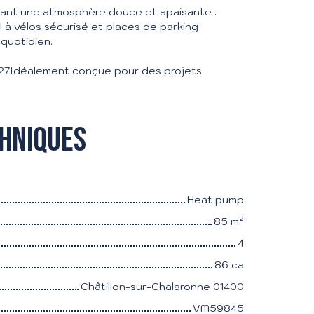
éant une atmosphère douce et apaisante .
l à vélos sécurisé et places de parking
 quotidien.
027Idéalement conçue pour des projets
chniques
Heat pump
85
m²
4
86 ca
Châtillon-sur-Chalaronne 01400
VM59845