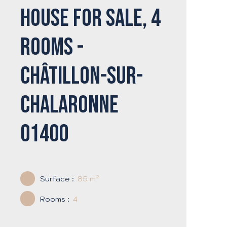
House for sale, 4
rooms -
Châtillon-sur-
Chalaronne
01400
Surface
:
85
m²
Rooms
:
4