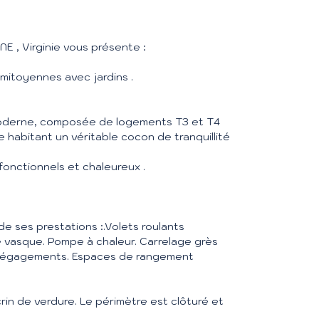
, Virginie vous présente :
 mitoyennes avec jardins .
moderne, composée de logements T3 et T4
e habitant un véritable cocon de tranquillité
onctionnels et chaleureux .
e ses prestations :.Volets roulants
e vasque. Pompe à chaleur. Carrelage grès
 dégagements. Espaces de rangement
crin de verdure. Le périmètre est clôturé et