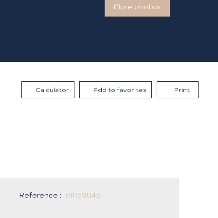
More photos
Calculator
Add to favorites
Print
Reference
:
VM59845