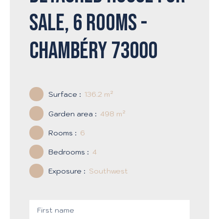
sale, 6 rooms -
Chambéry 73000
Surface
:
136.2
m²
Garden area
:
498
m²
Rooms
:
6
Bedrooms
:
4
Exposure
:
Southwest
First name