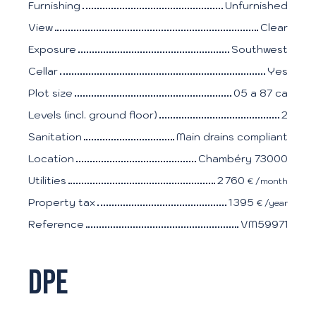
Furnishing
Unfurnished
View
Clear
Exposure
Southwest
Cellar
Yes
Plot size
05 a 87 ca
Levels (incl. ground floor)
2
Sanitation
Main drains compliant
Location
Chambéry 73000
Utilities
2 760
€ /month
Property tax
1 395
€ /year
Reference
VM59971
DPE