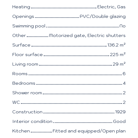
Heating
Electric, Gas
Openings
PVC/Double glazing
Swimming pool
No
Other
Motorized gate, Electric shutters
Surface
136.2
m²
Floor surface
225
m²
Living room
29
m²
Rooms
6
Bedrooms
4
Shower room
2
WC
2
Construction
1929
Interior condition
Good
Kitchen
Fitted and equipped/Open plan