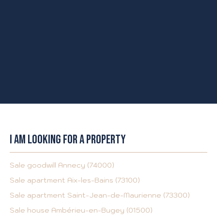
I AM LOOKING FOR A PROPERTY
Sale goodwill Annecy (74000)
Sale apartment Aix-les-Bains (73100)
Sale apartment Saint-Jean-de-Maurienne (73300)
Sale house Ambérieu-en-Bugey (01500)