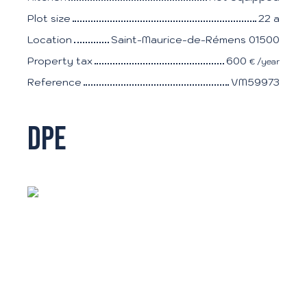
Plot size
22 a
Location
Saint-Maurice-de-Rémens 01500
Property tax
600
€ /year
Reference
VM59973
DPE