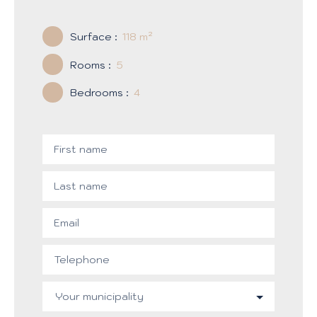
Surface
:
118
m²
Rooms
:
5
Bedrooms
:
4
First name
Last name
Email
Telephone
Your municipality