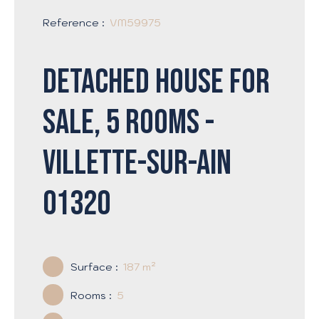
Reference
:
VM59975
Detached house for
sale, 5 rooms -
Villette-sur-Ain
01320
Surface
:
187
m²
Rooms
:
5