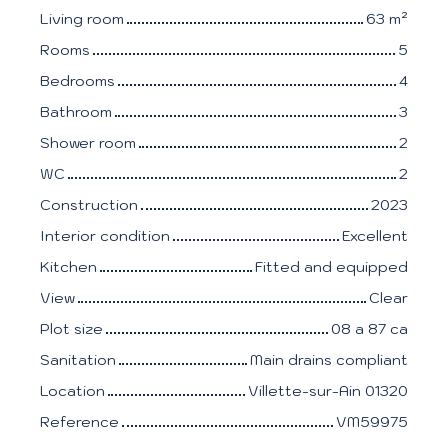
Living room
63
m²
Rooms
5
Bedrooms
4
Bathroom
3
Shower room
2
WC
2
Construction
2023
Interior condition
Excellent
Kitchen
Fitted and equipped
View
Clear
Plot size
08 a 87 ca
Sanitation
Main drains compliant
Location
Villette-sur-Ain 01320
Reference
VM59975