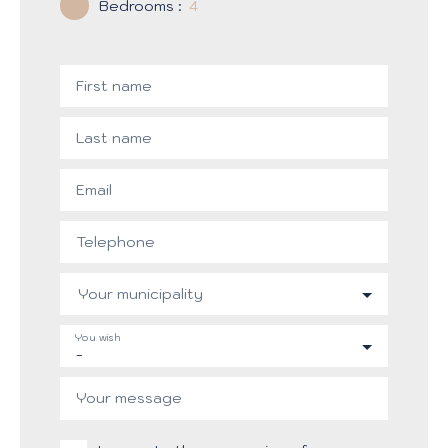
Bedrooms
:
4
First name
Last name
Email
Telephone
Your municipality
You wish
-
Your message