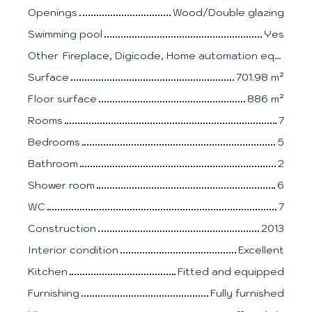
Openings
Wood/Double glazing
Swimming pool
Yes
Other
Fireplace, Digicode, Home automation equipment, Electric shutters
Surface
701.98
m²
Floor surface
886
m²
Rooms
7
Bedrooms
5
Bathroom
2
Shower room
6
WC
7
Construction
2013
Interior condition
Excellent
Kitchen
Fitted and equipped
Furnishing
Fully furnished