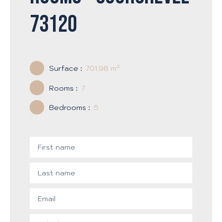
73120
Surface
:
701.98
m²
Rooms
:
7
Bedrooms
:
5
First name
Last name
Email