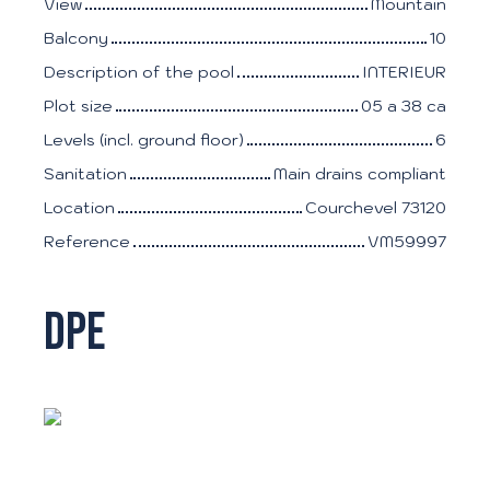
View
Mountain
Balcony
10
Description of the pool
INTERIEUR
Plot size
05 a 38 ca
Levels (incl. ground floor)
6
Sanitation
Main drains compliant
Location
Courchevel 73120
Reference
VM59997
DPE