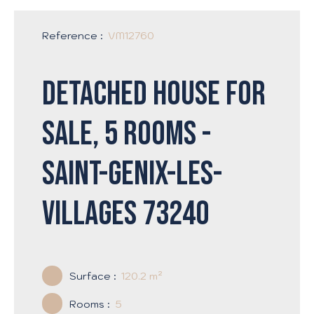
Reference
:
VM12760
Detached house for
sale, 5 rooms -
Saint-Genix-les-
Villages 73240
Surface
:
120.2
m²
Rooms
:
5