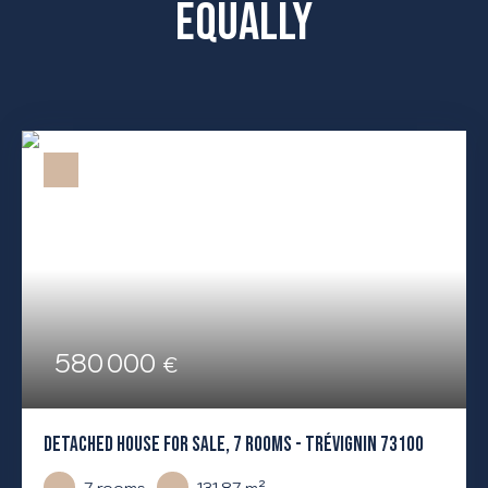
equally
580 000
€
DETACHED HOUSE FOR SALE, 7 ROOMS - TRÉVIGNIN 73100
7
rooms
131.87
m²