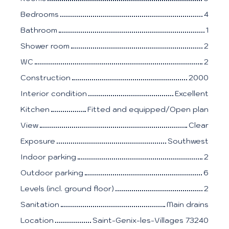
Bedrooms
4
Bathroom
1
Shower room
2
WC
2
Construction
2000
Interior condition
Excellent
Kitchen
Fitted and equipped/Open plan
View
Clear
Exposure
Southwest
Indoor parking
2
Outdoor parking
6
Levels (incl. ground floor)
2
Sanitation
Main drains
Location
Saint-Genix-les-Villages 73240