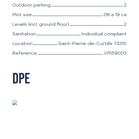
Outdoor parking
2
Plot size
08 a 19 ca
Levels (incl. ground floor)
2
Sanitation
Individual compliant
Location
Saint-Pierre-de-Curtille 73310
Reference
VM59003
DPE