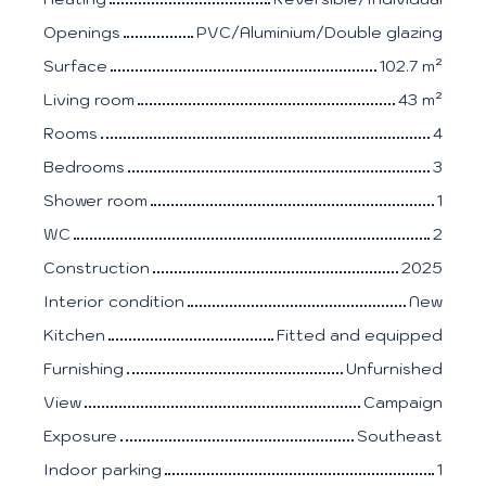
Openings
PVC/Aluminium/Double glazing
Surface
102.7
m²
Living room
43
m²
Rooms
4
Bedrooms
3
Shower room
1
WC
2
Construction
2025
Interior condition
New
Kitchen
Fitted and equipped
Furnishing
Unfurnished
View
Campaign
Exposure
Southeast
Indoor parking
1