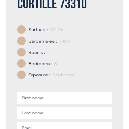
Curtille 73310
Surface
:
102.7
m²
Garden area
:
730
m²
Rooms
:
4
Bedrooms
:
3
Exposure
:
Southeast
First name
Last name
Email