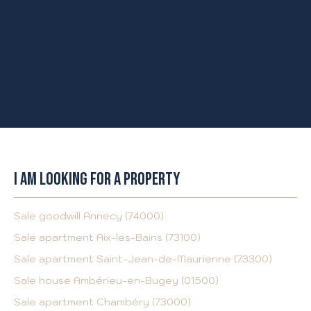
I AM LOOKING FOR A PROPERTY
Sale goodwill Annecy (74000)
Sale apartment Aix-les-Bains (73100)
Sale apartment Saint-Jean-de-Maurienne (73300)
Sale house Ambérieu-en-Bugey (01500)
Sale apartment Chambéry (73000)