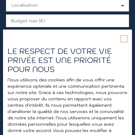
Localisation
Budget max (€)
Surface min (m²)
LE RESPECT DE VOTRE VIE
J'accepte le traitement de mes données
PRIVÉE EST UNE PRIORITÉ
personnelles conformément au RGPD. Si vous ne
souhaitez pas faire l'objet de prospection
POUR NOUS
commerciale par voie téléphonique, vous pouvez
vous inscrire gratuitement sur la liste d'opposition
Nous utilisons des cookies afin de vous offrir une
au démarchage téléphonique, prévu par l'article
expérience optimale et une communication pertinente
L223-1 du code de la consommation, sur le site
sur notre site. Grace à ces technologies, nous pouvons
Internet www.bloctel.gouv.fr ou par courrier
vous proposer du contenu en rapport avec vos
adressé à :
centres d'intérêt. Ils nous permettent également
d'améliorer la qualité de nos services et la convivialité
Société Worldline, Service Bloctel, CS 61311, 41013
de notre site internet. Nous utiliserons uniquement les
BLOIS CEDEX.
données personnelles pour lesquelles vous avez
donné votre accord. Vous pouvez les modifier à
Pour en savoir plus sur le traitement de vos