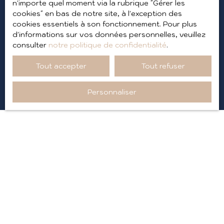
n'importe quel moment via la rubrique ″Gérer les
données personnelles, veuillez consulter notre
cookies″ en bas de notre site, à l'exception des
politique de confidentialité
.
cookies essentiels à son fonctionnement. Pour plus
d'informations sur vos données personnelles, veuillez
consulter
notre politique de confidentialité
.
Recevoir des annonces
Tout accepter
Tout refuser
Personnaliser
IMMOBILIER
Vente fonds de commerce Annecy (74000)
Vente appartement Aix-les-Bains (73100)
Vente appartement Saint-Jean-de-Maurienne (73300)
Vente maison Ambérieu-en-Bugey (01500)