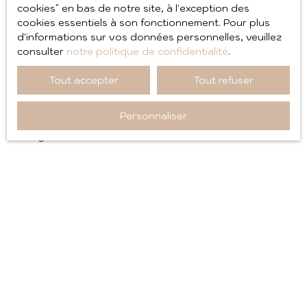
indépendants de sa volonté.
cookies″ en bas de notre site, à l'exception des
cookies essentiels à son fonctionnement. Pour plus
Modifications des mentions
d'informations sur vos données personnelles, veuillez
consulter
notre politique de confidentialité
.
légales
Tout accepter
Tout refuser
L’éditeur se réserve le droit de modifier, librement et à
tout moment, les mentions légales du site. L’utilisation
Personnaliser
du site constitue l’acceptation des mentions légales
en vigueur.
Loi applicable
Le site aixploreimmobilier.fr est régi par la loi française.