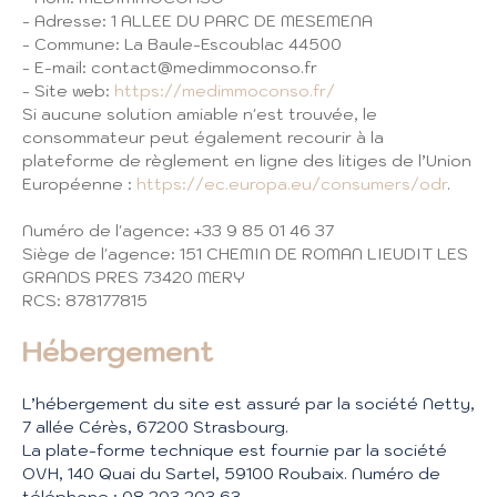
- Adresse: 1 ALLEE DU PARC DE MESEMENA
- Commune: La Baule-Escoublac 44500
- E-mail: contact@medimmoconso.fr
- Site web:
https://medimmoconso.fr/
Si aucune solution amiable n'est trouvée, le
consommateur peut également recourir à la
plateforme de règlement en ligne des litiges de l’Union
Européenne :
https://ec.europa.eu/consumers/odr
.
Numéro de l'agence: +33 9 85 01 46 37
Siège de l'agence: 151 CHEMIN DE ROMAN LIEUDIT LES
GRANDS PRES 73420 MERY
RCS: 878177815
Hébergement
L’hébergement du site est assuré par la société Netty,
7 allée Cérès, 67200 Strasbourg.
La plate-forme technique est fournie par la société
OVH, 140 Quai du Sartel, 59100 Roubaix. Numéro de
téléphone : 08 203 203 63