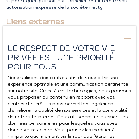
support quel qu’il soit est formellement interdite sauf
autorisation expresse de la société Netty.
Liens externes
Le site peut contenir des liens hypertextes externes,
pointant vers d’autres sites internet indépendants.
LE RESPECT DE VOTRE VIE
Ces liens ne constituent, en aucun cas, une
PRIVÉE EST UNE PRIORITÉ
approbation ou un partenariat entre AIX'PLORE
IMMOBILIER et les sociétés éditrices des sites
POUR NOUS
externes. Dès lors, l’éditeur du présent site ne saurait
être tenu responsable de leurs contenus, leurs
Nous utilisons des cookies afin de vous offrir une
produits, leurs publicités ou tous éléments ou services
expérience optimale et une communication pertinente
présentés. En outre, l’éditeur du présent site ne
sur notre site. Grace à ces technologies, nous pouvons
garantit pas la qualité permanente et continue du
vous proposer du contenu en rapport avec vos
contenu de ces sites.
centres d'intérêt. Ils nous permettent également
d'améliorer la qualité de nos services et la convivialité
Force majeure
de notre site internet. Nous utiliserons uniquement les
données personnelles pour lesquelles vous avez
La responsabilité de l’éditeur du site ne pourra être
donné votre accord. Vous pouvez les modifier à
engagée en cas de force majeure ou de faits
n'importe quel moment via la rubrique ″Gérer les