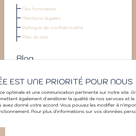
Nos honoraires
Mentions légales
Politique de confidentialité
Plan du site
Blog
Immobilier à Aix-les-Bains : guide complet
ÉE EST UNE PRIORITÉ POUR NOUS
pour acheter, vendre et investir en 2026
Le Printemps de l'Immobilier : retour sur une
ence optimale et une communication pertinente sur notre site.
3ème édition mémorable
ettent également d'améliorer la qualité de nos services et la co
Comment augmenter la valeur de son bien
avez donné votre accord. Vous pouvez les modifier à n'import
avant vente à Aix-les-Bains ?
fonctionnement. Pour plus d'informations sur vos données person
Quels diagnostics sont obligatoires pour
vendre à Aix-les-Bains ?