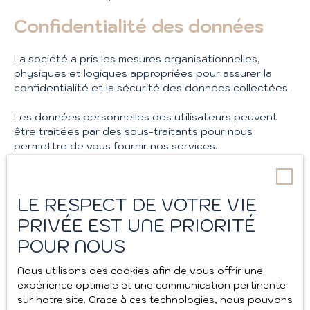
Confidentialité des données
La société a pris les mesures organisationnelles,
physiques et logiques appropriées pour assurer la
confidentialité et la sécurité des données collectées.
Les données personnelles des utilisateurs peuvent
être traitées par des sous-traitants pour nous
permettre de vous fournir nos services.
Durée de conservation des
données
LE RESPECT DE VOTRE VIE
PRIVÉE EST UNE PRIORITÉ
Nous conservons vos données uniquement le temps
POUR NOUS
nécessaire pour les finalités poursuivies,
conformément aux prescriptions légales.
Nous utilisons des cookies afin de vous offrir une
expérience optimale et une communication pertinente
Droits des utilisateurs
sur notre site. Grace à ces technologies, nous pouvons