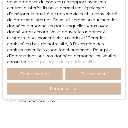
vous proposer du contenu en rapport avec vos
Conformément à la réglementation européenne et à la
centres d'intérêt. Ils nous permettent également
loi Informatique et libertés du 6 janvier 1978, les
d'améliorer la qualité de nos services et la convivialité
internautes dont les données personnelles sont
de notre site internet. Nous utiliserons uniquement les
traitées par la société AIX'PLORE IMMOBILIER ont le
données personnelles pour lesquelles vous avez
droit d’accéder à leurs données et le droit de
donné votre accord. Vous pouvez les modifier à
demander la rectification, la mise à jour et la
n'importe quel moment via la rubrique ″Gérer les
suppression de leurs données personnelles en
cookies″ en bas de notre site, à l'exception des
cookies essentiels à son fonctionnement. Pour plus
Si vous ne souhaitez pas faire l'objet de prospection
d'informations sur vos données personnelles, veuillez
commerciale par voie téléphonique, vous pouvez vous
consulter
notre politique de confidentialité
.
inscrire gratuitement sur la liste d'opposition au
démarchage téléphonique, prévu par l'article L223-1
Tout accepter
Tout refuser
du code de la consommation, sur le site Internet
www.bloctel.gouv.fr
ou par courrier adressé à Société
Personnaliser
Worldline, Service Bloctel, CS 61311, 41013 BLOIS CEDEX.
AIX'PLORE IMMOBILIER
aixploreimmobilier@gmail.com
+33 9 85 01 46 37
Cookies