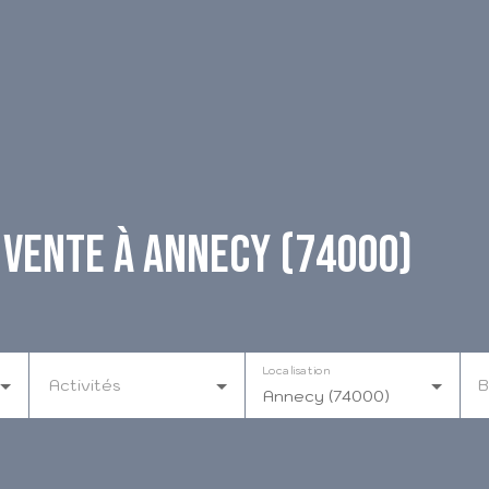
vente à Annecy (74000)
Localisation
Activités
B
Annecy (74000)