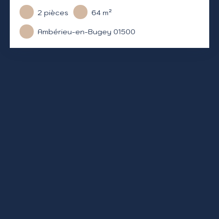
2
pièces
64
m²
Ambérieu-en-Bugey 01500