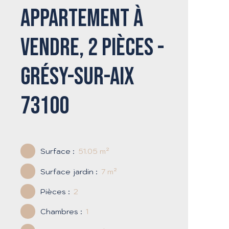
Appartement à
vendre, 2 pièces -
Grésy-sur-Aix
73100
Surface
:
51.05
m²
Surface jardin
:
7
m²
Pièces
:
2
Chambres
:
1