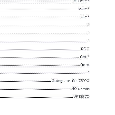
51.05
m²
29
m²
9
m²
2
1
1
RDC
Neuf
Nord
1
Grésy-sur-Aix 73100
40
€ /mois
VA13870