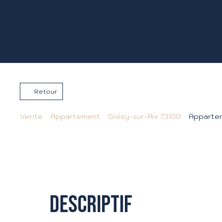
Retour
Vente
Appartement
Grésy-sur-Aix 73100
Appartem
Descriptif