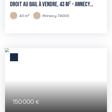
DROIT AU BAIL À VENDRE, 43 M² - ANNECY
74000
43
m²
Annecy 74000
150 000
€