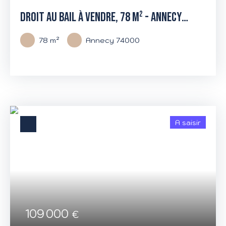
DROIT AU BAIL À VENDRE, 78 M² - ANNECY
74000
78
m²
Annecy 74000
A saisir
109 000
€