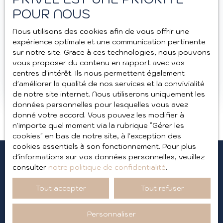
190 000
€
POUR NOUS
Nous utilisons des cookies afin de vous offrir une
EMPLACEMENT N°1
expérience optimale et une communication pertinente
sur notre site. Grace à ces technologies, nous pouvons
vous proposer du contenu en rapport avec vos
120
m²
Annecy 74000
centres d'intérêt. Ils nous permettent également
d'améliorer la qualité de nos services et la convivialité
de notre site internet. Nous utiliserons uniquement les
données personnelles pour lesquelles vous avez
donné votre accord. Vous pouvez les modifier à
n'importe quel moment via la rubrique ″Gérer les
cookies″ en bas de notre site, à l'exception des
cookies essentiels à son fonctionnement. Pour plus
d'informations sur vos données personnelles, veuillez
consulter
notre politique de confidentialité
.
Ne manquez plus aucun
Tout accepter
Tout refuser
bien
correspondant à
Personnaliser