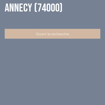
Annecy (74000)
Ouvrir la recherche
Type d'offre
Vente
Type de bien
Droit au bail
Localisation
Annecy (74000)
Budget max (€)
Surface min (m²)