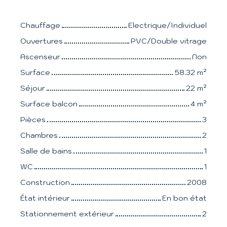
Chauffage
Electrique/Individuel
Ouvertures
PVC/Double vitrage
Ascenseur
Non
Surface
58.32
m²
Séjour
22
m²
Surface balcon
4
m²
Pièces
3
Chambres
2
Salle de bains
1
WC
1
Construction
2008
État intérieur
En bon état
Stationnement extérieur
2