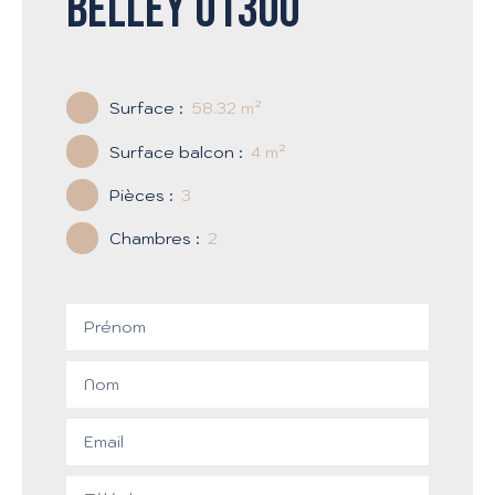
Belley 01300
Surface
:
58.32
m²
Surface balcon
:
4
m²
Pièces
:
3
Chambres
:
2
Prénom
Nom
Email