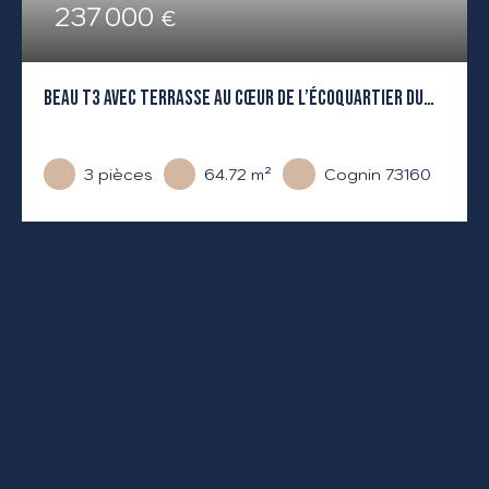
237 000
€
BEAU T3 AVEC TERRASSE AU CŒUR DE L’ÉCOQUARTIER DU
COTEAU
3
pièces
64.72
m²
Cognin 73160