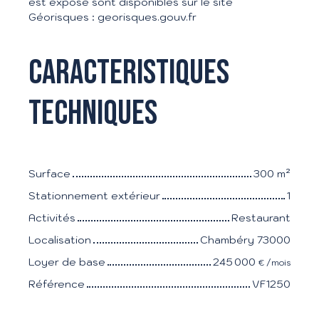
est exposé sont disponibles sur le site
Géorisques : georisques.gouv.fr
Caracteristiques
techniques
Surface
300
m²
Stationnement extérieur
1
Activités
Restaurant
Localisation
Chambéry 73000
Loyer de base
245 000
€ /mois
Référence
VF1250