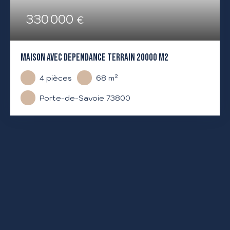
330 000
€
MAISON AVEC DEPENDANCE TERRAIN 20000 M2
4
pièces
68
m²
Porte-de-Savoie 73800