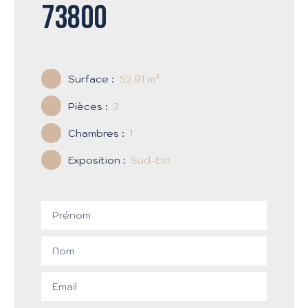
73800
Surface
:
52.91
m²
Pièces
:
3
Chambres
:
1
Exposition
:
Sud-Est
Prénom
Nom
Email