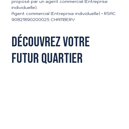
proposé par un agent commercial (Entreprise
L
individuelle).
e
Agent commercial (Entreprise individuelle) • RSAC
af
l
90821890200025 CHAMBERY
et
|
©
Découvrez votre
O
p
e
n
futur quartier
S
tr
e
et
M
a
p
c
o
n
tr
ib
u
to
rs