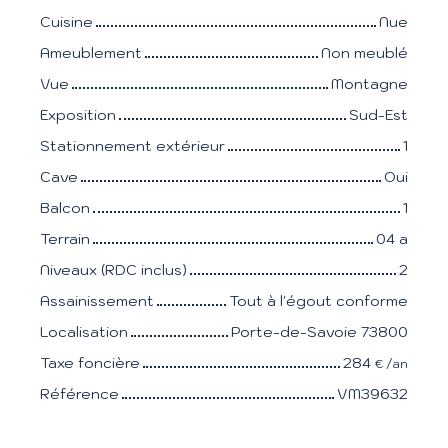
Cuisine
Nue
Ameublement
Non meublé
Vue
Montagne
Exposition
Sud-Est
Stationnement extérieur
1
Cave
Oui
Balcon
1
Terrain
04 a
Niveaux (RDC inclus)
2
Assainissement
Tout à l'égout conforme
Localisation
Porte-de-Savoie 73800
Taxe foncière
284
€ /an
Référence
VM39632